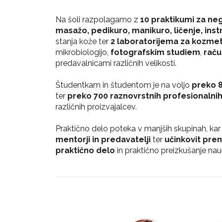
Na šoli razpolagamo z
10 praktikumi za ne
masažo, pedikuro, manikuro, ličenje, ins
stanja kože ter
2 laboratorijema za kozmet
mikrobiologijo,
fotografskim studiem
,
raču
predavalnicami različnih velikosti.
Študentkam in študentom je na voljo
preko 8
ter
preko 700 raznovrstnih profesionalni
različnih proizvajalcev.
Praktično delo poteka v manjših skupinah, ka
mentorji in predavatelji
ter
učinkovit pren
praktično delo
in praktično preizkušanje na