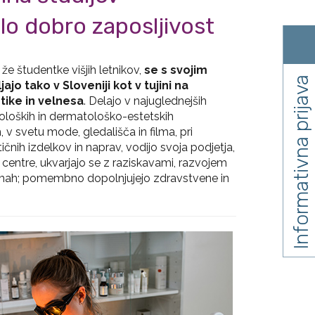
o dobro zaposljivost
i že študentke višjih letnikov,
se s svojim
Informativna prijava
jo tako v Sloveniji kot v tujini na
tike in velnesa
. Delajo v najuglednejših
oloških in dermatološko-estetskih
 v svetu mode, gledališča in filma, pri
ičnih izdelkov in naprav, vodijo svoja podjetja,
centre, ukvarjajo se z raziskavami, razvojem
 firmah; pomembno dopolnjujejo zdravstvene in