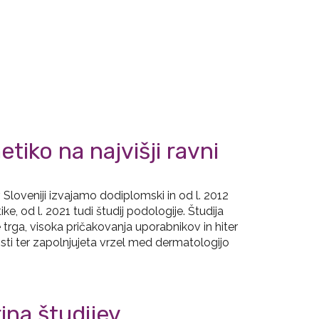
tiko na najvišji ravni
 Sloveniji izvajamo dodiplomski in od l. 2012
ke, od l. 2021 tudi študij podologije. Študija
rga, visoka pričakovanja uporabnikov in hiter
i ter zapolnjujeta vrzel med dermatologijo
rina študijev