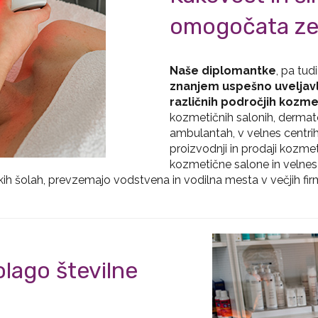
omogočata zel
Naše diplomantke
, pa tud
znanjem uspešno uveljavlja
različnih področjih kozme
kozmetičnih salonih, dermat
ambulantah, v velnes centrih,
proizvodnji in prodaji kozmet
kozmetične salone in velnes 
visokih šolah, prevzemajo vodstvena in vodilna mesta v večjih
lago številne