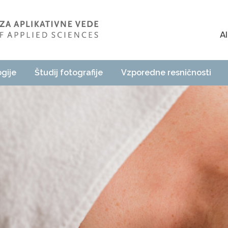
A
ogije
Študij fotografije
Vzporedne resničnosti