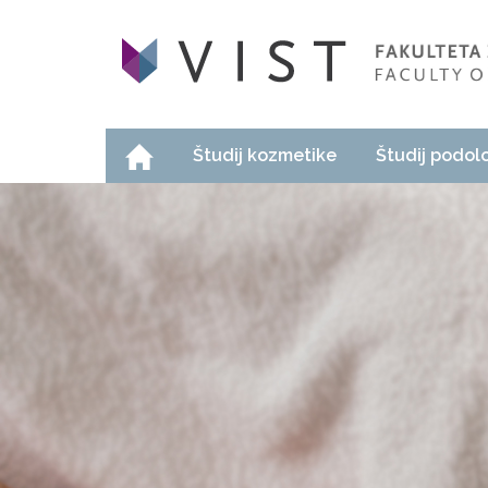
Študij kozmetike
Študij podol