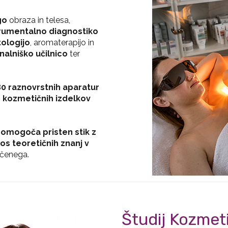
go
obraza in telesa,
trumentalno diagnostiko
ologijo
, aromaterapijo in
nalniško učilnico
ter
0 raznovrstnih aparatur
h kozmetičnih izdelkov
r
omogoča pristen stik z
os teoretičnih znanj v
učenega.
Študij Kozmeti