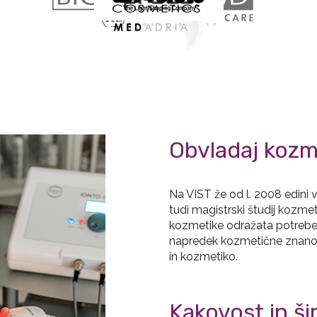
Obvladaj kozme
Na VIST že od l. 2008 edini v
tudi magistrski študij kozmeti
kozmetike odražata potrebe t
napredek kozmetične znanost
in kozmetiko.
Kakovost in ši