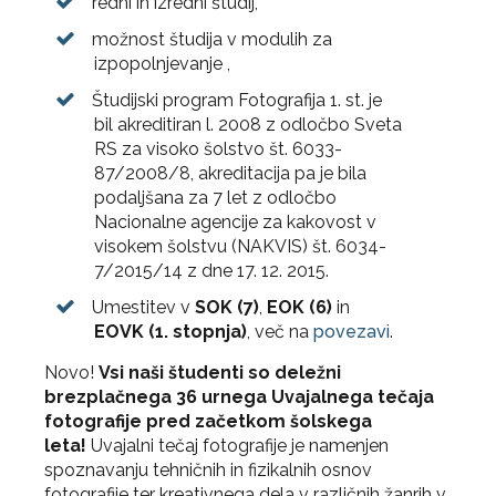
redni in izredni študij,
možnost študija v modulih za
izpopolnjevanje ,
Študijski program Fotografija 1. st. je
bil akreditiran l. 2008 z odločbo Sveta
RS za visoko šolstvo št. 6033-
87/2008/8, akreditacija pa je bila
podaljšana za 7 let z odločbo
Nacionalne agencije za kakovost v
visokem šolstvu (NAKVIS) št. 6034-
7/2015/14 z dne 17. 12. 2015.
Umestitev v
SOK (7)
,
EOK (6)
in
EOVK (1. stopnja)
, več na
povezavi
.
Novo!
Vsi naši študenti so deležni
brezplačnega 36 urnega Uvajalnega tečaja
fotografije pred začetkom šolskega
leta!
Uvajalni tečaj fotografije je namenjen
spoznavanju tehničnih in fizikalnih osnov
fotografije ter kreativnega dela v različnih žanrih v