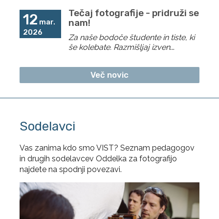
Tiskarske tehnike in materiali
4
Tečaj fotografije - pridruži se
12
Σ III. SEMESTER
nam!
30
mar.
2026
Za naše bodoče študente in tiste, ki
IV. SEMESTER
še kolebate. Razmišljaj izven
...
PREDMET
ECTS
Več novic
Reportažna in dokumentarna
6
fotografija II
Sodobna fotografija
6
Oglaševalska in naročniška fotografija II
5
Sodelavci
Modna fotografija II
5
Vas zanima kdo smo VIST? Seznam pedagogov
Video, film in novi mediji I
4
in drugih sodelavcev Oddelka za fotografijo
najdete na spodnji povezavi.
Konceptualizacija prostora
4
Σ IV. SEMESTER
30
Σ II. LETNIK
60