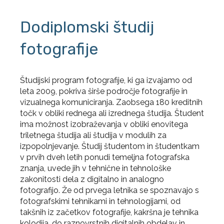
Dodiplomski študij
fotografije
Študijski program fotografije, ki ga izvajamo od
leta 2009, pokriva širše področje fotografije in
vizualnega komuniciranja. Zaobsega 180 kreditnih
točk v obliki rednega ali izrednega študija. Študent
ima možnost izobraževanja v obliki enovitega
triletnega študija ali študija v modulih za
izpopolnjevanje. Študij študentom in študentkam
v prvih dveh letih ponudi temeljna fotografska
znanja, uvede jih v tehnične in tehnološke
zakonitosti dela z digitalno in analogno
fotografijo. Že od prvega letnika se spoznavajo s
fotografskimi tehnikami in tehnologijami, od
takšnih iz začetkov fotografije, kakršna je tehnika
kolodija, do raznovrstnih digitalnih obdelav in