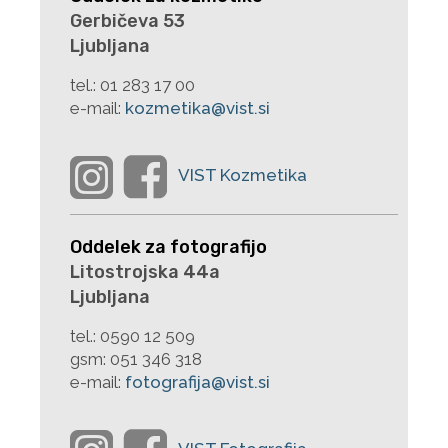
Gerbičeva 53
Ljubljana
tel.:
01 283 17 00
e-mail:
kozmetika@vist.si
Oddelek za fotografijo
Litostrojska 44a
Ljubljana
tel.:
0590 12 509
gsm:
051 346 318
e-mail:
fotografija@vist.si