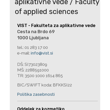
aplikativne vede / Faculty
Modno in fotografsko ličenje
3
of applied sciences
Alternativne fotografske tehnike
6
Pisanje o fotografiji
3
VIST - Fakulteta za aplikativne vede
Virtualna resničnost
6
Cesta na Brdo 69
Montaža
3
1000 Ljubljana
Animacija
6
tel.:
01 283 17 00
Foto-video produkcija
3
e-mail:
info@vist.si
Osnove podjetništva
8
DŠ: SI73023809
Σ IZBIRNI PREDMETI
77
MŠ: 2288591000
TR: 3500 1000 1614 865
Predmetnik študijskega programa Fotografija 1.
st. do 20/21
BIC/SWIFT koda: BFKKSI22
Politika zasebnosti
Oddelek za kozmetiko