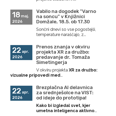
Portfolio I
4
šolnina v 13-16 mesečnih
obrokih (odvisno od
Etika in pravo v fotografiji
4
Vabilo na dogodek "Varno
18
meseca vpisa, in sicer v
na soncu" v Knjižnici
maj.
Σ II. SEMESTER
30
toliko mesečnih obrokih,
Domžale, 18.5. ob 17.30
2026
da je zadnji plačan
Σ I. LETNIK
60
Sončni dnevi so vse pogostejši,
avgusta 2027)
temperature naraščajo, z...
Za vpise od julija do 30.
2. LETNIK
septembra: vpisnina v
Prenos znanja v okviru
22
III. SEMESTER
višini 800,00 EUR + 10
projekta XR za družbo:
apr.
mesečnih obrokov po
predavanje dr. Tomaža
2026
PREDMET
ECTS
330,00 EUR od
Simetingerja
novembra 2026 dalje
Reportažna in dokumentarna
V okviru projekta
XR za družbo:
6
fotografija I
vizualne pripovedi med
...
Avtorska fotografija
6
Brezplačna AI delavnica
22
Oglaševalska in naročniška fotografija I
za srednješolce na VIST:
5
apr.
od ideje do prototipa!
2026
Modna fotografija I
5
Kako bi izgledal svet, kjer
Vizualne komunikacije in oblikovanje
4
umetna inteligenca aktivno
...