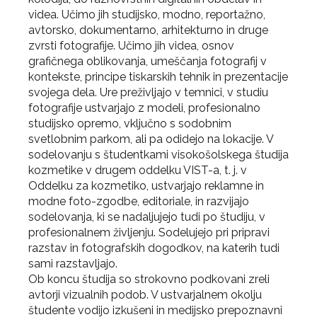
videa. Učimo jih studijsko, modno, reportažno,
avtorsko, dokumentarno, arhitekturno in druge
zvrsti fotografije. Učimo jih videa, osnov
grafičnega oblikovanja, umeščanja fotografij v
kontekste, principe tiskarskih tehnik in prezentacije
svojega dela. Ure preživljajo v temnici, v studiu
fotografije ustvarjajo z modeli, profesionalno
studijsko opremo, vključno s sodobnim
svetlobnim parkom, ali pa odidejo na lokacije. V
sodelovanju s študentkami visokošolskega študija
kozmetike v drugem oddelku VIST-a, t. j. v
Oddelku za kozmetiko, ustvarjajo reklamne in
modne foto-zgodbe, editoriale, in razvijajo
sodelovanja, ki se nadaljujejo tudi po študiju, v
profesionalnem življenju. Sodelujejo pri pripravi
razstav in fotografskih dogodkov, na katerih tudi
sami razstavljajo.
Ob koncu študija so strokovno podkovani zreli
avtorji vizualnih podob. V ustvarjalnem okolju
študente vodijo izkušeni in medijsko prepoznavni