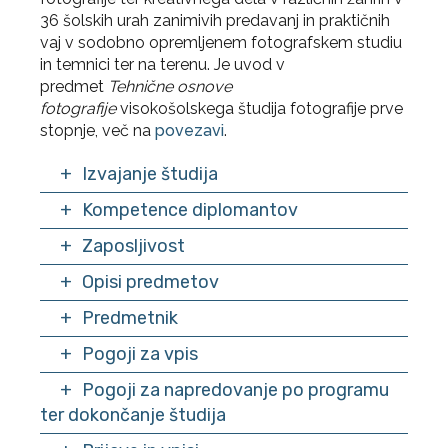
36 šolskih urah zanimivih predavanj in praktičnih
vaj v sodobno opremljenem fotografskem studiu
in temnici ter na terenu. Je uvod v
predmet
Tehnične osnove
fotografije
visokošolskega študija fotografije prve
stopnje, več na
povezavi
.
Izvajanje študija
Kompetence diplomantov
Zaposljivost
Opisi predmetov
Predmetnik
Pogoji za vpis
1. LETNIK
Pogoji za napredovanje po programu
I. SEMESTER
ter dokončanje študija
PREDMET
ECTS