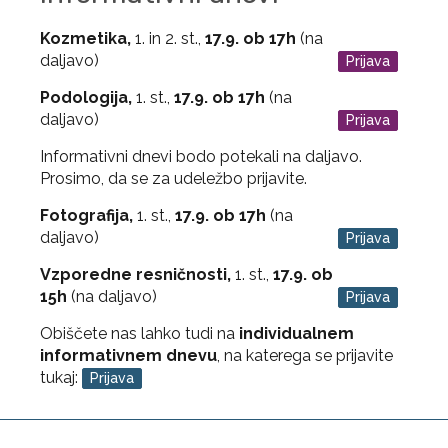
Kozmetika,
1. in 2. st.,
17.9. ob 17h
(na
daljavo)
Prijava
Podologija,
1. st.,
17.9. ob 17h
(na
daljavo)
Prijava
Informativni dnevi bodo potekali na daljavo.
Prosimo, da se za udeležbo prijavite.
Fotografija,
1. st.,
17.9. ob 17h
(na
daljavo)
Prijava
Vzporedne resničnosti,
1. st.,
17.9. ob
15h
(na daljavo)
Prijava
Obiščete nas lahko tudi na
individualnem
informativnem dnevu
, na katerega se prijavite
tukaj:
Prijava