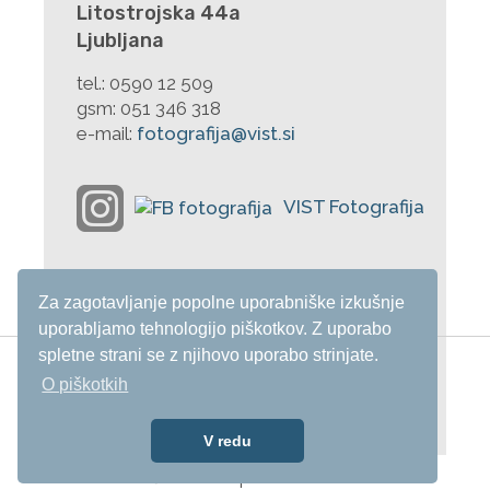
Litostrojska 44a
Ljubljana
tel.:
0590 12 509
gsm:
051 346 318
e-mail:
fotografija@vist.si
Za zagotavljanje popolne uporabniške izkušnje
uporabljamo tehnologijo piškotkov. Z uporabo
spletne strani se z njihovo uporabo strinjate.
O piškotkih
Alumni
e-Referat
e-Učilnica
V redu
Izdelava učinkovitih spletnih strani:
Kreatik.si