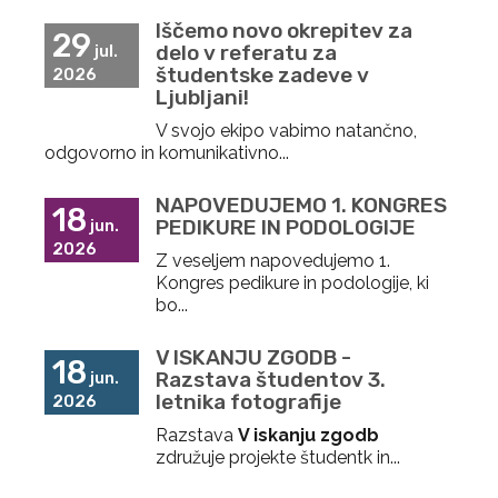
Iščemo novo okrepitev za
29
delo v referatu za
jul.
študentske zadeve v
2026
Ljubljani!
V svojo ekipo vabimo natančno,
odgovorno in komunikativno...
NAPOVEDUJEMO 1. KONGRES
18
PEDIKURE IN PODOLOGIJE
jun.
2026
Z veseljem napovedujemo 1.
Kongres pedikure in podologije, ki
bo...
V ISKANJU ZGODB -
18
Razstava študentov 3.
jun.
letnika fotografije
2026
Razstava
V iskanju zgodb
združuje projekte študentk in...