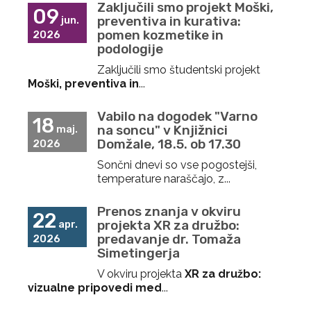
Zaključili smo projekt Moški,
09
preventiva in kurativa:
jun.
pomen kozmetike in
2026
podologije
Zaključili smo študentski projekt
Moški, preventiva in
...
Vabilo na dogodek "Varno
18
na soncu" v Knjižnici
maj.
Domžale, 18.5. ob 17.30
2026
Sončni dnevi so vse pogostejši,
temperature naraščajo, z...
Prenos znanja v okviru
22
projekta XR za družbo:
apr.
predavanje dr. Tomaža
2026
Simetingerja
V okviru projekta
XR za družbo:
vizualne pripovedi med
...