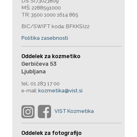
DŠ: SI73023809
MŠ: 2288591000
TR: 3500 1000 1614 865
BIC/SWIFT koda: BFKKSI22
Politika zasebnosti
Oddelek za kozmetiko
Gerbičeva 53
Ljubljana
tel.:
01 283 17 00
e-mail:
kozmetika@vist.si
Oddelek za fotografijo