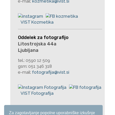
e-mail:
kozmetika@vist.si
Oddelek za fotografijo
Litostrojska 44a
Ljubljana
tel.:
0590 12 509
gsm:
051 346 318
e-mail:
fotografija@vist.si
Za zagotavljanje popolne uporabniške izkušnje