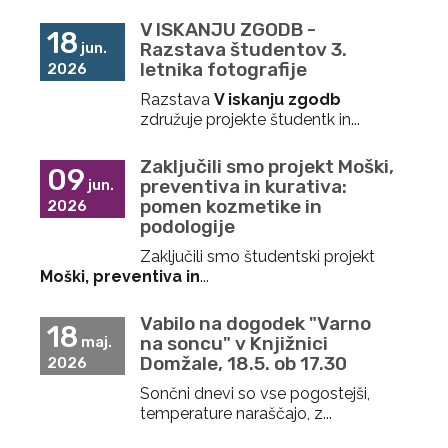
V ISKANJU ZGODB -
18
Razstava študentov 3.
jun.
letnika fotografije
2026
Razstava
V iskanju zgodb
združuje projekte študentk in...
Zaključili smo projekt Moški,
09
preventiva in kurativa:
jun.
pomen kozmetike in
2026
podologije
Zaključili smo študentski projekt
Moški, preventiva in
...
Vabilo na dogodek "Varno
18
na soncu" v Knjižnici
maj.
Domžale, 18.5. ob 17.30
2026
Sončni dnevi so vse pogostejši,
temperature naraščajo, z...