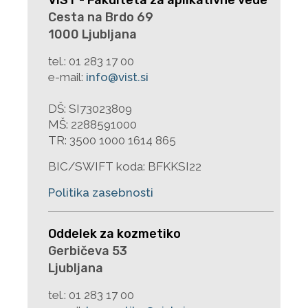
VIST - Fakulteta za aplikativne vede
Cesta na Brdo 69
1000 Ljubljana
tel.:
01 283 17 00
e-mail:
info@vist.si
DŠ: SI73023809
MŠ: 2288591000
TR: 3500 1000 1614 865
BIC/SWIFT koda: BFKKSI22
Politika zasebnosti
Oddelek za kozmetiko
Gerbičeva 53
Ljubljana
tel.:
01 283 17 00