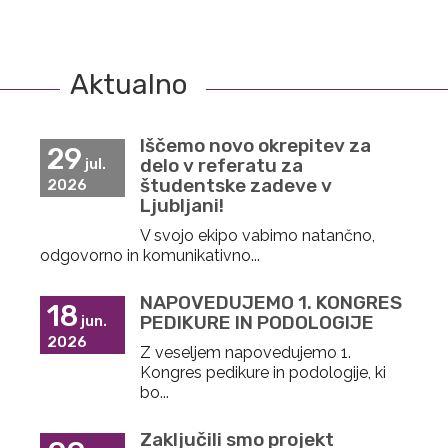
Aktualno
Iščemo novo okrepitev za
29
delo v referatu za
jul.
študentske zadeve v
2026
Ljubljani!
V svojo ekipo vabimo natančno,
odgovorno in komunikativno...
NAPOVEDUJEMO 1. KONGRES
18
PEDIKURE IN PODOLOGIJE
jun.
2026
Z veseljem napovedujemo 1.
Kongres pedikure in podologije, ki
bo...
Zaključili smo projekt