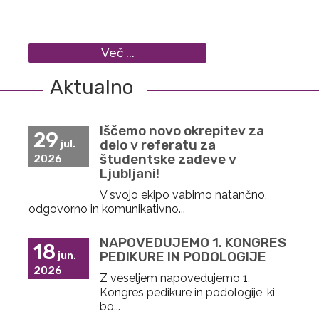
Več ...
Aktualno
Iščemo novo okrepitev za
29
delo v referatu za
jul.
študentske zadeve v
2026
Ljubljani!
V svojo ekipo vabimo natančno,
odgovorno in komunikativno...
NAPOVEDUJEMO 1. KONGRES
18
PEDIKURE IN PODOLOGIJE
jun.
2026
Z veseljem napovedujemo 1.
Kongres pedikure in podologije, ki
bo...