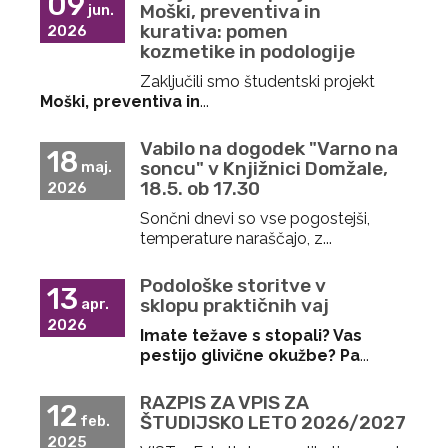
09
Moški, preventiva in
jun.
kurativa: pomen
2026
kozmetike in podologije
Zaključili smo študentski projekt
Moški, preventiva in
...
Vabilo na dogodek "Varno na
18
soncu" v Knjižnici Domžale,
maj.
18.5. ob 17.30
2026
Sončni dnevi so vse pogostejši,
temperature naraščajo, z...
Podološke storitve v
13
sklopu praktičnih vaj
apr.
2026
Imate težave s stopali? Vas
pestijo glivične okužbe? Pa
...
RAZPIS ZA VPIS ZA
12
ŠTUDIJSKO LETO 2026/2027
feb.
2025