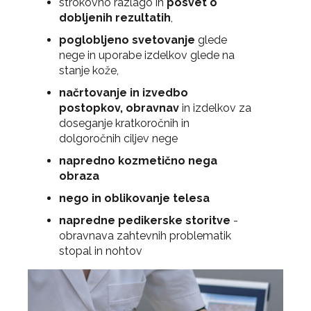
strokovno razlago in
posvet o
dobljenih rezultatih
,
poglobljeno svetovanje
glede
nege in uporabe izdelkov glede na
stanje kože,
načrtovanje in izvedbo
postopkov, obravnav
in izdelkov za
doseganje kratkoročnih in
dolgoročnih ciljev nege
napredno kozmetično nega
obraza
nego in oblikovanje telesa
napredne pedikerske storitve
-
obravnava zahtevnih problematik
stopal in nohtov