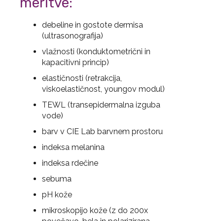
meritve:
debeline in gostote dermisa
(ultrasonografija)
vlažnosti (konduktometrični in
kapacitivni princip)
elastičnosti (retrakcija,
viskoelastičnost, youngov modul)
TEWL (transepidermalna izguba
vode)
barv v CIE Lab barvnem prostoru
indeksa melanina
indeksa rdečine
sebuma
pH kože
mikroskopijo kože (z do 200x