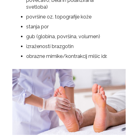
povečavo, bela in polarizirana
svetloba)
površine oz. topografije kože
stanja por
gub (globina, površina, volumen)
izraženosti brazgotin
obrazne mimike/kontrakcij mišic idr.