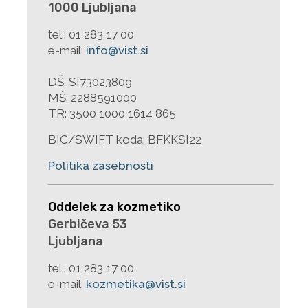
1000 Ljubljana
tel.:
01 283 17 00
e-mail:
info@vist.si
DŠ: SI73023809
MŠ: 2288591000
TR: 3500 1000 1614 865
BIC/SWIFT koda: BFKKSI22
Politika zasebnosti
Oddelek za kozmetiko
Gerbičeva 53
Ljubljana
tel.:
01 283 17 00
e-mail:
kozmetika@vist.si