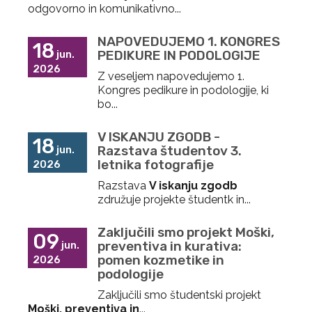
odgovorno in komunikativno...
NAPOVEDUJEMO 1. KONGRES
18
PEDIKURE IN PODOLOGIJE
jun.
2026
Z veseljem napovedujemo 1.
Kongres pedikure in podologije, ki
bo...
V ISKANJU ZGODB -
18
Razstava študentov 3.
jun.
letnika fotografije
2026
Razstava
V iskanju zgodb
združuje projekte študentk in...
Zaključili smo projekt Moški,
09
preventiva in kurativa:
jun.
pomen kozmetike in
2026
podologije
Zaključili smo študentski projekt
Moški, preventiva in
...