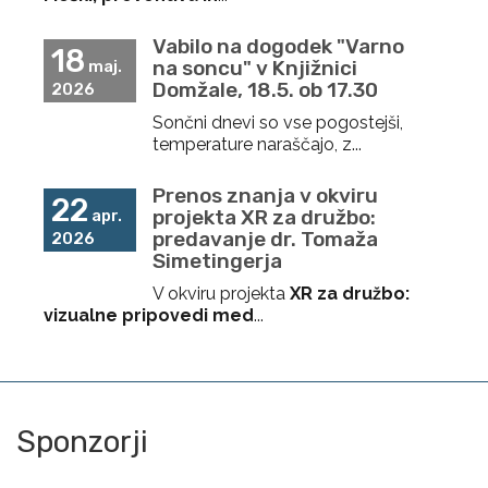
Vabilo na dogodek "Varno
18
na soncu" v Knjižnici
maj.
Domžale, 18.5. ob 17.30
2026
Sončni dnevi so vse pogostejši,
temperature naraščajo, z...
Prenos znanja v okviru
22
projekta XR za družbo:
apr.
predavanje dr. Tomaža
2026
Simetingerja
V okviru projekta
XR za družbo:
vizualne pripovedi med
...
Sponzorji