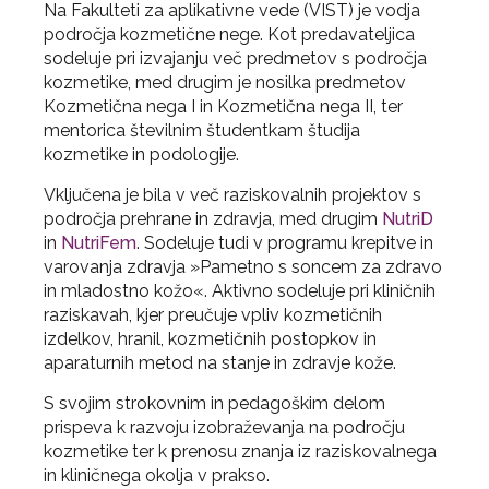
Na Fakulteti za aplikativne vede (VIST) je vodja
področja kozmetične nege. Kot predavateljica
sodeluje pri izvajanju več predmetov s področja
kozmetike, med drugim je nosilka predmetov
Kozmetična nega I in Kozmetična nega II, ter
mentorica številnim študentkam študija
kozmetike in podologije.
Vključena je bila v več raziskovalnih projektov s
področja prehrane in zdravja, med drugim
NutriD
in
NutriFem
. Sodeluje tudi v programu krepitve in
varovanja zdravja »Pametno s soncem za zdravo
in mladostno kožo«. Aktivno sodeluje pri kliničnih
raziskavah, kjer preučuje vpliv kozmetičnih
izdelkov, hranil, kozmetičnih postopkov in
aparaturnih metod na stanje in zdravje kože.
S svojim strokovnim in pedagoškim delom
prispeva k razvoju izobraževanja na področju
kozmetike ter k prenosu znanja iz raziskovalnega
in kliničnega okolja v prakso.