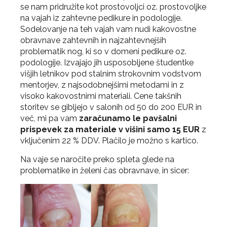
se nam pridružite kot prostovoljci oz. prostovoljke
na vajah iz zahtevne pedikure in podologije.
Sodelovanje na teh vajah vam nudi kakovostne
obravnave zahtevnih in najzahtevnejših
problematik nog, ki so v domeni pedikure oz.
podologije. Izvajajo jih usposobljene študentke
višjih letnikov pod stalnim strokovnim vodstvom
mentorjev, z najsodobnejšimi metodami in z
visoko kakovostnimi materiali. Cene takšnih
storitev se gibljejo v salonih od 50 do 200 EUR in
več, mi pa vam
zaračunamo le pavšalni
prispevek za materiale v višini samo 15 EUR
z
vključenim 22 % DDV. Plačilo je možno s kartico.
Na vaje se naročite preko spleta glede na
problematike in želeni čas obravnave, in sicer: