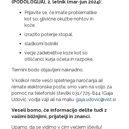
(PODOLOGIJA), 2. letnik (mar-jun 2024):
Prijavite se, če imate problematike
kot so: glivične okužbe nohtov in
kože,
izrazito potenje stopal,
sladkorni bolniki
večje zadebelitve kože kot so
otiščanci, kurja očesa in razpoke.
Termini bodo objavljeni naknadno.
V kolikor niste vešči spletnega naročanja ali
nimate elektronske pošte, smo vam na voljo za
pomoč na telefonski številki 031/725-844 (Gaja
Udovič, vodja vaj) ali na mailu:
gaja.udovic@vist.si
Veseli bomo, če informacijo delite tudi z
vašimi bližnjimi, prijatelji in znanci.
Upamo, da se vidimo v čim večjem številu!