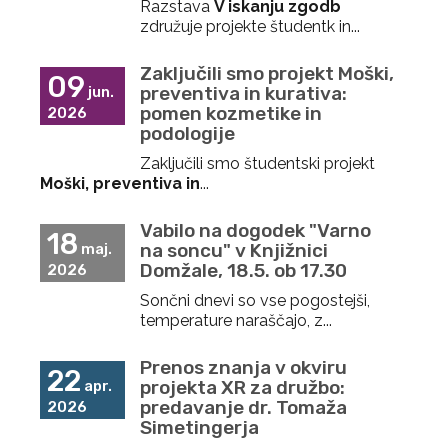
Razstava
V iskanju zgodb
združuje projekte študentk in...
Zaključili smo projekt Moški,
09
preventiva in kurativa:
jun.
pomen kozmetike in
2026
podologije
Zaključili smo študentski projekt
Moški, preventiva in
...
Vabilo na dogodek "Varno
18
na soncu" v Knjižnici
maj.
Domžale, 18.5. ob 17.30
2026
Sončni dnevi so vse pogostejši,
temperature naraščajo, z...
Prenos znanja v okviru
22
projekta XR za družbo:
apr.
predavanje dr. Tomaža
2026
Simetingerja