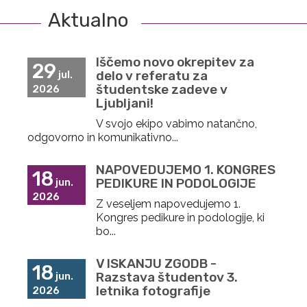
Aktualno
Iščemo novo okrepitev za
29
delo v referatu za
jul.
študentske zadeve v
2026
Ljubljani!
V svojo ekipo vabimo natančno,
odgovorno in komunikativno...
NAPOVEDUJEMO 1. KONGRES
18
PEDIKURE IN PODOLOGIJE
jun.
2026
Z veseljem napovedujemo 1.
Kongres pedikure in podologije, ki
bo...
V ISKANJU ZGODB -
18
Razstava študentov 3.
jun.
letnika fotografije
2026