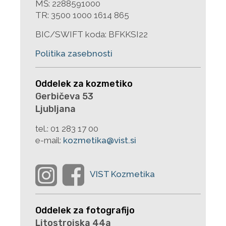
MŠ: 2288591000
TR: 3500 1000 1614 865
BIC/SWIFT koda: BFKKSI22
Politika zasebnosti
Oddelek za kozmetiko
Gerbičeva 53
Ljubljana
tel.:
01 283 17 00
e-mail:
kozmetika@vist.si
Oddelek za fotografijo
Litostrojska 44a