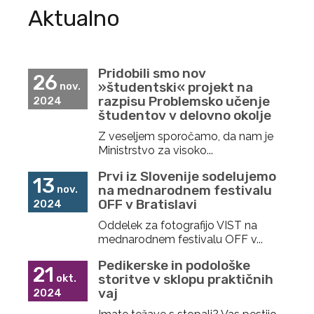
Aktualno
Pridobili smo nov
26
»študentski« projekt na
nov.
razpisu Problemsko učenje
2024
študentov v delovno okolje
Z veseljem sporočamo, da nam je
Ministrstvo za visoko...
Prvi iz Slovenije sodelujemo
13
na mednarodnem festivalu
nov.
OFF v Bratislavi
2024
Oddelek za fotografijo VIST na
mednarodnem festivalu OFF v...
Pedikerske in podološke
21
storitve v sklopu praktičnih
okt.
vaj
2024