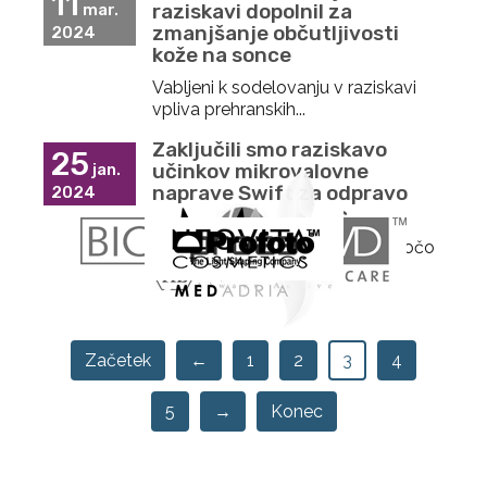
11
raziskavi dopolnil za
mar.
zmanjšanje občutljivosti
2024
kože na sonce
Vabljeni k sodelovanju v raziskavi
vpliva prehranskih...
Zaključili smo raziskavo
25
učinkov mikrovalovne
jan.
naprave Swift za odpravo
2024
plantarnih bradavic
Zaključili smo več kot leto trajajočo
raziskavo učinkov...
Začetek
←
1
2
3
4
5
→
Konec