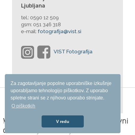
Ljubljana
tel.:
0590 12 509
gsm:
051 346 318
e-mail:
fotografija@vist.si
Za zagotavljanje popolne uporabniške izkušnje
uporabljamo tehnologijo piškotkov. Z uporabo
spletne strani se z njihovo uporabo strinjate.
O piškotkih
Alumni
e-Referat
e-Učilnica
Vabljeni na online informativni dan
Izpolnite informativno prijavo za
Vabljeni na individualni informativni
V redu
17.9.
obveščanje o študijih!
dan!
Izdelava učinkovitih spletnih strani:
Kreatik.si