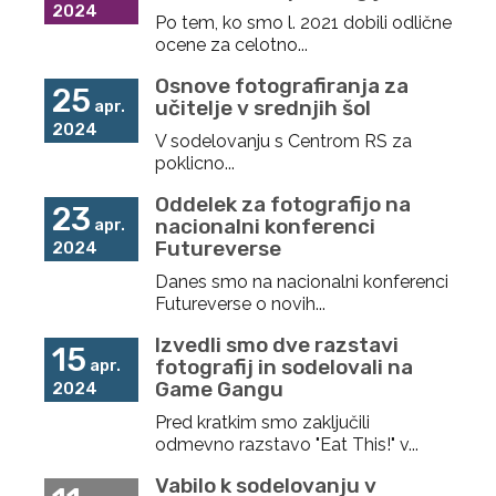
2024
Po tem, ko smo l. 2021 dobili odlične
ocene za celotno...
Osnove fotografiranja za
25
učitelje v srednjih šol
apr.
2024
V sodelovanju s Centrom RS za
poklicno...
Oddelek za fotografijo na
23
nacionalni konferenci
apr.
Futureverse
2024
Danes smo na nacionalni konferenci
Futureverse o novih...
Izvedli smo dve razstavi
15
fotografij in sodelovali na
apr.
Game Gangu
2024
Pred kratkim smo zaključili
odmevno razstavo "Eat This!" v...
Vabilo k sodelovanju v