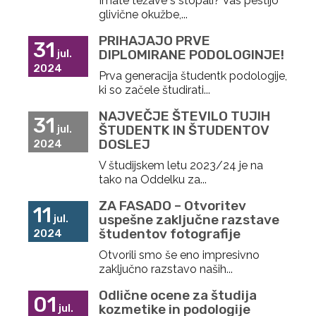
Imate težave s stopali? Vas pestijo
glivične okužbe,...
PRIHAJAJO PRVE
31
DIPLOMIRANE PODOLOGINJE!
jul.
2024
Prva generacija študentk podologije,
ki so začele študirati...
NAJVEČJE ŠTEVILO TUJIH
31
ŠTUDENTK IN ŠTUDENTOV
jul.
DOSLEJ
2024
V študijskem letu 2023/24 je na
tako na Oddelku za...
ZA FASADO – Otvoritev
11
uspešne zaključne razstave
jul.
študentov fotografije
2024
Otvorili smo še eno impresivno
zaključno razstavo naših...
Odlične ocene za študija
01
kozmetike in podologije
jul.