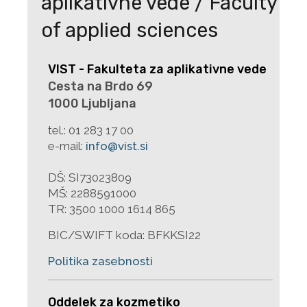
aplikativne vede / Faculty
of applied sciences
VIST - Fakulteta za aplikativne vede
Cesta na Brdo 69
1000 Ljubljana
tel.:
01 283 17 00
e-mail:
info@vist.si
DŠ: SI73023809
MŠ: 2288591000
TR: 3500 1000 1614 865
BIC/SWIFT koda: BFKKSI22
Politika zasebnosti
Oddelek za kozmetiko