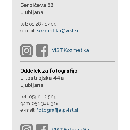
Gerbičeva 53
Ljubljana
tel.:
01 283 17 00
e-mail:
kozmetika@vist.si
Oddelek za fotografijo
Litostrojska 44a
Ljubljana
tel.:
0590 12 509
gsm:
051 346 318
e-mail:
fotografija@vist.si