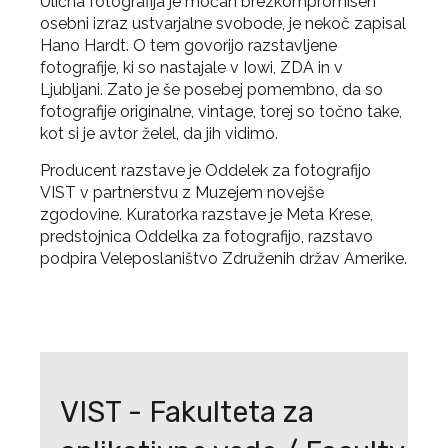
Ulična fotografija je močan brezkompromisen
osebni izraz ustvarjalne svobode, je nekoč zapisal
Hano Hardt. O tem govorijo razstavljene
fotografije, ki so nastajale v Iowi, ZDA in v
Ljubljani. Zato je še posebej pomembno, da so
fotografije originalne, vintage, torej so točno take,
kot si je avtor želel, da jih vidimo.
Producent razstave je Oddelek za fotografijo
VIST v partnerstvu z Muzejem novejše
zgodovine. Kuratorka razstave je Meta Krese,
predstojnica Oddelka za fotografijo, razstavo
podpira Veleposlaništvo Združenih držav Amerike.
VIST - Fakulteta za