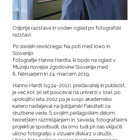
Odprtje razstave in voden ogled po fotografski
razstavi:
Po sledeh resničnega: Na poti med Iowo in
Slovenijo
Fotografije Hanna Hardta, ki bodo na ogled v
Muzeju novejše zgodovine Slovenije med
8. februarjem in 24. marcem 2019.
Hanno Hardt (1934–2011), predavatelj in publicist,
je več kot 30 let poučeval na univerzi v Iowi, po
upokojitvi leta 2002 pa je svojo akademsko
kariero nadaljeval na ljubljanski Fakulteti za
družbene vede. S svojim pedagoškim delom,
teoretskim razmišljanjem in, seveda, fotografskimi
projekti je spodbudil, da smo tudi pri nas vključili
ulično fotografijo v vizualni diskurz o družbi.