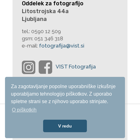
Oddelek za fotografijo
Litostrojska 44a
Ljubljana
tel.:
0590 12 509
gsm:
051 346 318
e-mail:
fotografija@vist.si
Za zagotavljanje popolne uporabniške izkušnje
uporabljamo tehnologijo piškotkov. Z uporabo
spletne strani se z njihovo uporabo strinjate.
O piškotkih
V redu
Alumni
e-Referat
e-Učilnica